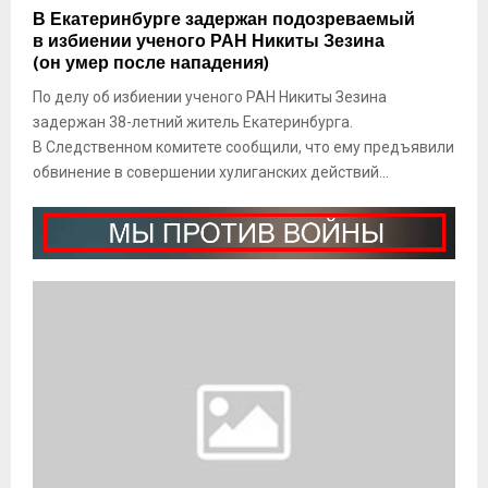
В
В Екатеринбурге задержан подозреваемый
н
Е
в избиении ученого РАН Никиты Зезина
ф
у
к
(он умер после нападения)
и
п
а
л
а
По делу об избиении ученого РАН Никиты Зезина
т
ь
р
задержан 38-летний житель Екатеринбурга.
е
м
т
р
В Следственном комитете сообщили, что ему предъявили
а
и
и
обвинение в совершении хулиганских действий...
«
ю
н
Д
п
б
р
е
у
а
р
р
й
е
г
в
н
е
»
о
з
с
а
н
д
ы
е
х
р
з
ж
е
а
н