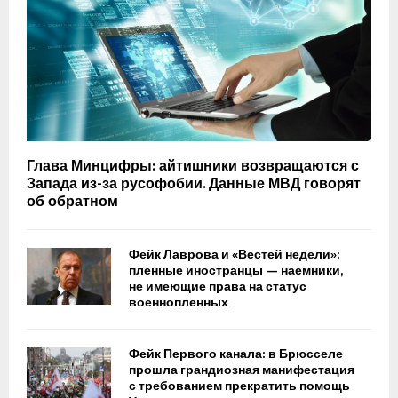
о
е
о
ч
т
н
е
н
о
н
а
п
ь
р
х
а
о
о
т
е
р
а
к
о
к
Глава Минцифры: айтишники возвращаются с
т
ш
у
Запада из-за русофобии. Данные МВД говорят
о
о
н
об обратном
»
а
с
а
с
Фейк Лаврова и «Вестей недели»:
н
пленные иностранцы — наемники,
в
к
не имеющие права на статус
о
ц
военнопленных
е
и
т
я
о
х
Фейк Первого канала: в Брюсселе
р
прошла грандиозная манифестация
п
г
с требованием прекратить помощь
р