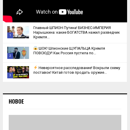
Главный ШПИОН Путина! БИЗНЕС-ИМПЕРИЯ
Нарышкина: какие БОГАТСТВА нажил разведчик
1
Кремля...
Thumbnail
ШОК! Шпионские ЩУПАЛЬЦА Кремля
youtube
ПОВСЮДУ! Как Россия пустила по...
2
Thumbnail
Невероятное расследование! Вскрыли схему
youtube
поставок! Китай готов продать оружие...
3
Thumbnail
youtube
НОВОЕ