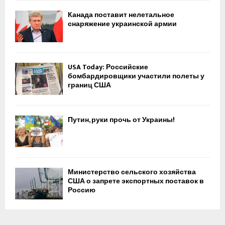
н
о
Канада поставит нелетальное
м
снаряжение украинской армии
г
о
л
о
USA Today: Российские
с
бомбардировщики участили полеты у
границ США
о
в
а
н
Путин, руки прочь от Украины!
и
и
Министерство сельского хозяйства
США о запрете экспортных поставок в
Россию