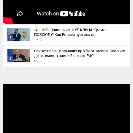
ШОК! Шпионские ЩУПАЛЬЦА Кремля
ПОВСЮДУ! Как Россия пустила по...
1
12:52
Thumbnail
Секретная информация про Бортникова! Сколько
youtube
денег имеет главный чекист РФ?...
2
05:29
Thumbnail
youtube