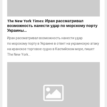
н
и
п
т
о
н
д
о
T
The New York Times: Иран рассматривал
о
-
h
возможность нанести удар по морскому порту
з
р
e
Украины...
р
а
N
е
Иран рассматривал возможность нанести удар
к
e
в
е
по морскому порту в Украине в ответ на украинскую атаку
w
а
т
Y
на иранское торговое судно в Каспийском море, пишет
е
н
o
The New York...
м
ы
r
ы
х
k
й
к
T
в
о
i
м
m
и
п
e
з
л
s
б
е
:
и
к
И
е
с
р
н