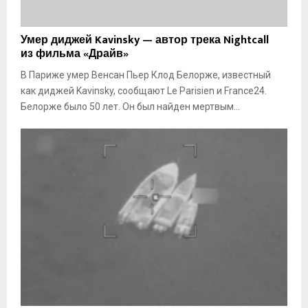
У
Умер диджей Kavinsky — автор трека Nightcall
м
из фильма «Драйв»
е
В Париже умер Венсан Пьер Клод Белорже, известный
р
д
как диджей Kavinsky, сообщают Le Parisien и France24.
и
Белорже было 50 лет. Он был найден мертвым...
д
ж
е
й
K
a
v
i
n
s
k
y
—