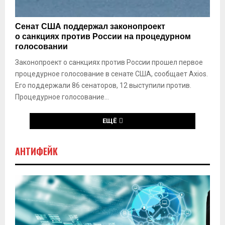
е
К
е
о
к
н
а
ч
в
о
С
и
з
Сенат США поддержал законопроект
а
м
е
я
а
о санкциях против России на процедурном
с
у
н
)
х
голосовании
п
а
с
З
о
Законопроект о санкциях против России прошел первое
т
т
е
р
процедурное голосование в сенате США, сообщает Axios.
С
а
л
т
Ш
Его поддержали 86 сенаторов, 12 выступили против.
н
е
у
А
е
Процедурное голосование...
н
У
п
с
к
о
ЕЩЁ
к
р
д
и
а
д
м
и
е
АНТИФЕЙК
п
н
р
р
ы
ж
о
в
а
ш
л
л
о
з
а
т
а
«
в
к