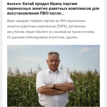
R
Reuters: Китай продал Ирану партию
а
e
переносных зенитно-ракетных комплексов для
в
u
восстановления ПВО после...
т
t
о
Иран ожидает первую партию из 400 переносных
e
р
зенитно-ракетных комплексов (ПЗРК), купленных
r
т
s
им у Китая, пишет Reuters со ссылкой на три источника.
р
:
По данным собеседников агентства, сделка...
е
К
к
и
а
т
N
а
i
й
g
п
h
р
t
о
c
д
a
а
l
л
l
И
и
р
з
а