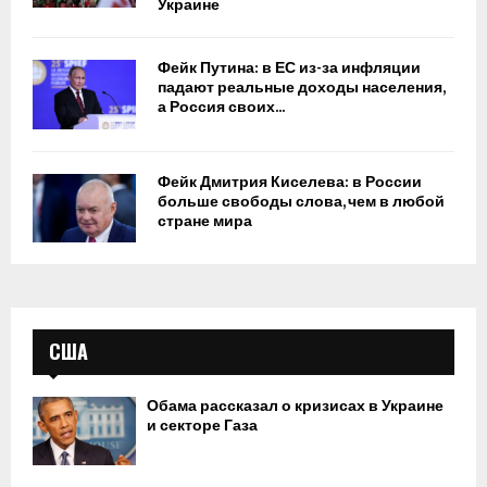
о
Украине
о
в
т
о
и
Фейк Путина: в ЕС из-за инфляции
е
в
падают реальные доходы населения,
с
Р
а Россия своих...
у
о
д
с
н
с
Фейк Дмитрия Киселева: в России
о
и
больше свободы слова, чем в любой
и
стране мира
н
а
п
р
США
о
ц
е
Обама рассказал о кризисах в Украине
д
и секторе Газа
у
р