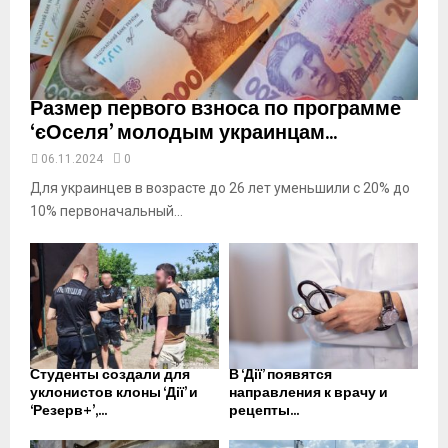
t
u
b
e
Размер первого взноса по программе
‘єОселя’ молодым украинцам...
06.11.2024
0
Для украинцев в возрасте до 26 лет уменьшили с 20% до
10% первоначальный...
Студенты создали для
В ‘Дії’ появятся
уклонистов клоны ‘Дії’ и
направления к врачу и
‘Резерв+’,...
рецепты...