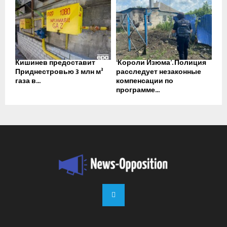
Кишинев предоставит
‘Короли Изюма’. Полиция
Приднестровью 3 млн м³
расследует незаконные
газа в...
компенсации по
программе...