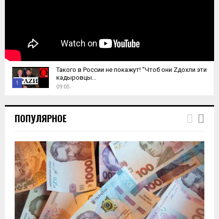
Такого в России не покажут! "Чтоб они Zдохли эти
кадыровцы...
1
09:05
T
h
ПОПУЛЯРНОЕ
u
m
b
n
a
i
l
y
o
u