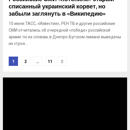
списанный украинский корвет, но
забыли заглянуть в «Википедию»
10 июня ТАСС, «Известия», РЕН ТВ и другие российские
СМИ отчитались об очередной «победе» российской
армии: по их словам, в Днепро-Бугском лимане выведены
из строя...
Пагинация
1
2
…
11
записей