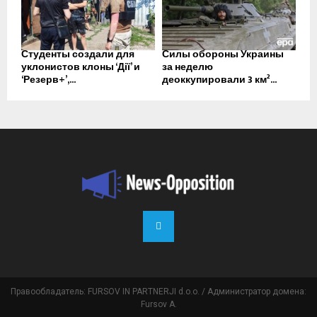
Студенты создали для
Силы обороны Украины
уклонистов клоны ‘Дії’ и
за неделю
‘Резерв+’,...
деоккупировали 3 км²...
Правообладатель: FURSOV IN PARTNERJI d.o.o. / Администратор домена:
Fursov A.