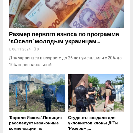
u
b
e
Размер первого взноса по программе
‘єОселя’ молодым украинцам...
06.11.2024
0
Для украинцев в возрасте до 26 лет уменьшили с 20% до
10% первоначальный...
‘Короли Изюма’. Полиция
Студенты создали для
расследует незаконные
уклонистов клоны ‘Дії’ и
компенсации по
‘Резерв+’,...