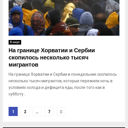
В мире
На границе Хорватии и Сербии
скопилось несколько тысяч
мигрантов
На границе Хорватии и Сербии в понедельник скопилось
несколько тысяч мигрантов, которые пережили ночь в
условиях холода и дефицита еды, после того как в
субботу...
Пагинация
1
2
…
7
записей