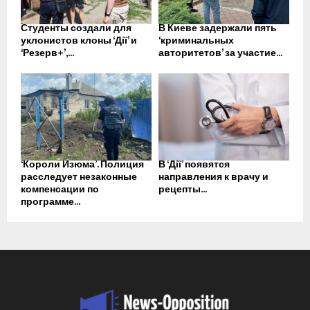
Студенты создали для
В Киеве задержали пять
уклонистов клоны ‘Дії’ и
‘криминальных
‘Резерв+’,...
авторитетов’ за участие...
‘Короли Изюма’. Полиция
В ‘Дії’ появятся
расследует незаконные
направления к врачу и
компенсации по
рецепты...
программе...