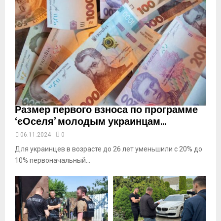
i
l
y
o
u
t
u
b
e
Размер первого взноса по программе
‘єОселя’ молодым украинцам...
06.11.2024
0
Для украинцев в возрасте до 26 лет уменьшили с 20% до
10% первоначальный...