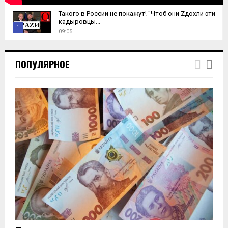
Такого в России не покажут! "Чтоб они Zдохли эти
кадыровцы...
1
09:05
T
h
ПОПУЛЯРНОЕ
u
m
b
n
a
i
l
y
o
u
t
u
b
e