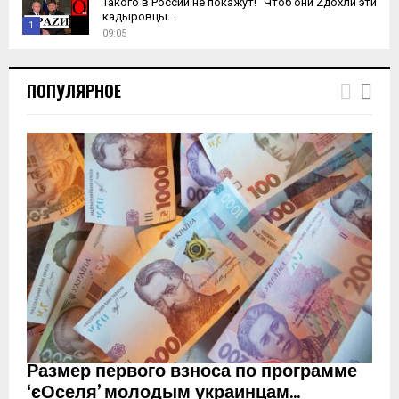
Такого в России не покажут! "Чтоб они Zдохли эти
кадыровцы...
1
09:05
T
h
ПОПУЛЯРНОЕ
u
m
b
n
a
i
l
y
o
u
t
u
b
e
Размер первого взноса по программе
‘єОселя’ молодым украинцам...