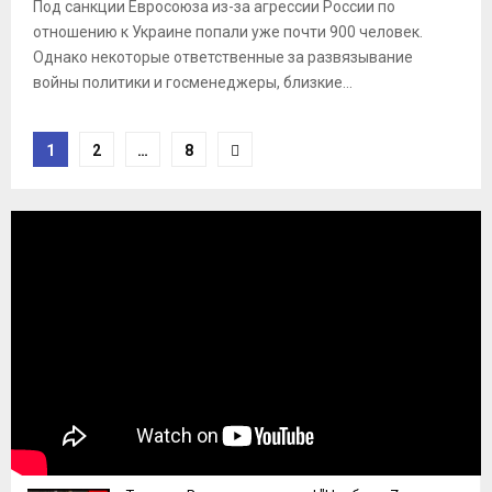
Под санкции Евросоюза из-за агрессии России по
отношению к Украине попали уже почти 900 человек.
Однако некоторые ответственные за развязывание
войны политики и госменеджеры, близкие...
Пагинация
1
2
…
8
записей