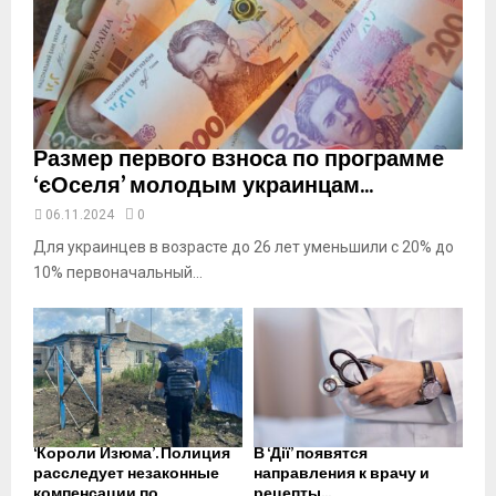
u
t
u
b
e
Размер первого взноса по программе
‘єОселя’ молодым украинцам...
06.11.2024
0
Для украинцев в возрасте до 26 лет уменьшили с 20% до
10% первоначальный...
‘Короли Изюма’. Полиция
В ‘Дії’ появятся
расследует незаконные
направления к врачу и
компенсации по
рецепты...