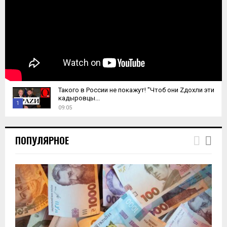
Такого в России не покажут! "Чтоб они Zдохли эти
кадыровцы...
1
09:05
T
h
ПОПУЛЯРНОЕ
u
m
b
n
a
i
l
y
o