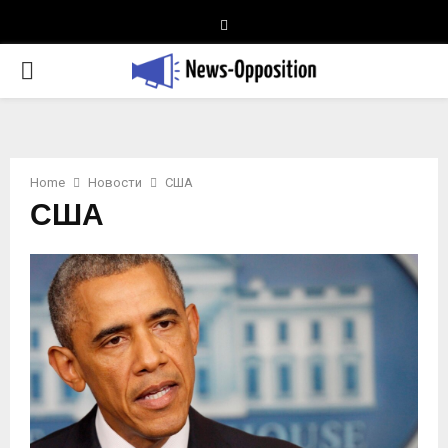
Telegram
PRIMARY
MENU
Home
Новости
США
США