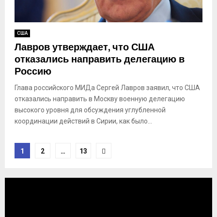
США
Лавров утверждает, что США
отказались направить делегацию в
Россию
Глава российского МИДа Сергей Лавров заявил, что США
отказались направить в Москву военную делегацию
высокого уровня для обсуждения углубленной
координации действий в Сирии, как было...
Пагинация
1
2
…
13
записей