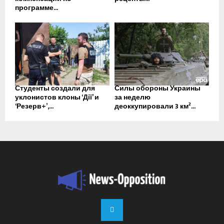
программе...
Студенты создали для
Силы обороны Украины
уклонистов клоны ‘Дії’ и
за неделю
‘Резерв+’,...
деоккупировали 3 км²...