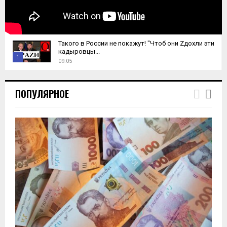
Такого в России не покажут! "Чтоб они Zдохли эти
кадыровцы...
1
09:05
T
h
ПОПУЛЯРНОЕ
u
m
b
n
a
i
l
y
o
u
t
u
b