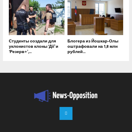
Студенты создали для
Блогера из Йошкар‑Олы
уклонистов клоны ‘Дії’ и
оштрафовали на 1,8 млн
‘Резерв+’,...
рублей...