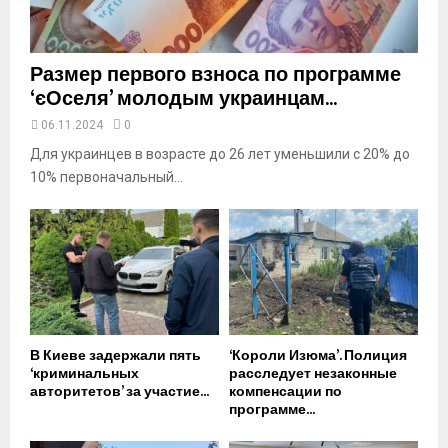
e
Размер первого взноса по программе
‘єОселя’ молодым украинцам...
06.11.2024
0
Для украинцев в возрасте до 26 лет уменьшили с 20% до
10% первоначальный...
В Киеве задержали пять
‘Короли Изюма’. Полиция
‘криминальных
расследует незаконные
авторитетов’ за участие...
компенсации по
программе...