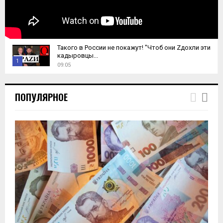
Такого в России не покажут! "Чтоб они Zдохли эти
кадыровцы...
1
09:05
T
h
ПОПУЛЯРНОЕ
u
m
b
n
a
i
l
y
o
u
t
u
b