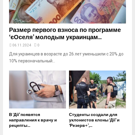
u
b
e
Размер первого взноса по программе
‘єОселя’ молодым украинцам...
06.11.2024
0
Для украинцев в возрасте до 26 лет уменьшили с 20% до
10% первоначальный...
В ‘Дії’ появятся
Студенты создали для
направления к врачу и
уклонистов клоны ‘Дії’ и
рецепты...
‘Резерв+’,...