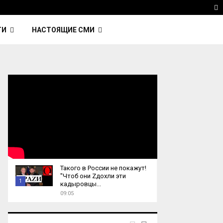
ка Nightcall из фильма…
Reuters: Китай продал И
T
ТИ
НАСТОЯЩИЕ СМИ
Такого в России не покажут!
"Чтоб они Zдохли эти
1
кадыровцы...
09:05
T
h
u