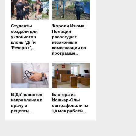
Студенты
‘Короли Изюма’.
создали для
Полиция
уклонистов
расследует
клоны ‘Дії’ и
незаконные
‘Резерв+’,...
компенсации по
программе...
В ‘Дії’ появятся
Блогера из
направления к
Йошкар‑Олы
врачу и
оштрафовали на
рецепты...
1,8 млн рублей...