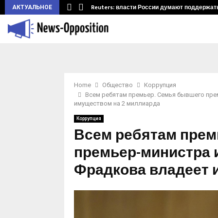
ларуси.…
Reuters: власти России думают поддержать 
АКТУАЛЬНОЕ
Home
Общество
Коррупция
Всем ребятам премьер. Семья бывшего пре
имуществом на 2 миллиарда
Коррупция
Всем ребятам прем
премьер-министра 
Фрадкова владеет 