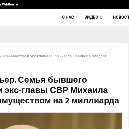
Wildberries и его…
Умер диджей Kavinsky — автор тре
О НАС
ВИДЕО
НОВОС
мьер-министра и экс-главы СВР Михаила Фрадкова владеет
ьер. Семья бывшего
и экс-главы СВР Михаила
имуществом на 2 миллиарда