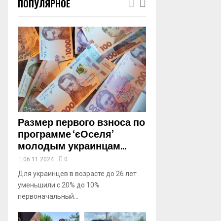
ПОПУЛЯРНОЕ
m
b
n
a
i
l
y
o
u
t
u
b
Размер первого взноса по
e
программе ‘єОселя’
молодым украинцам...
06.11.2024
0
Для украинцев в возрасте до 26 лет
уменьшили с 20% до 10%
первоначальный...