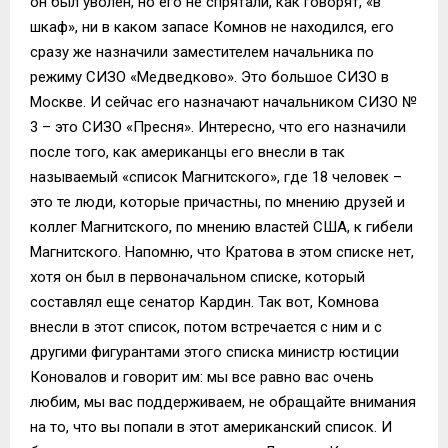
он был уволен, но его не спрятали, как говорят, «в
шкаф», ни в каком запасе Комнов не находился, его
сразу же назначили заместителем начальника по
режиму СИЗО «Медведково». Это большое СИЗО в
Москве. И сейчас его назначают начальником СИЗО №
3 – это СИЗО «Пресня». Интересно, что его назначили
после того, как американцы его внесли в так
называемый «список Магнитского», где 18 человек –
это те люди, которые причастны, по мнению друзей и
коллег Магнитского, по мнению властей США, к гибели
Магнитского. Напомню, что Кратова в этом списке нет,
хотя он был в первоначальном списке, который
составлял еще сенатор Кардин. Так вот, Комнова
внесли в этот список, потом встречается с ним и с
другими фигурантами этого списка министр юстиции
Коновалов и говорит им: мы все равно вас очень
любим, мы вас поддерживаем, не обращайте внимания
на то, что вы попали в этот американский список. И