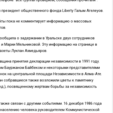
президент общественного фонда Liberty Галым Агелеуов.
-Аты пока не комментирует информацию о массовых
тов.
сообщила о задержании в Уральске двух сотрудников
а и Марии Мельниковой. Эту информацию на странице в
газеты Лукпан Ахмедьяров.
овщина принятия декларации независимости в 1991 году.
мом Бауржаном Байбеком и некоторыми представителями
нок на центральной площади Независимости в Алма-Ате.
ан собравшиеся также возложили цветы к памятнику
 Ред.), посвященному жертвам борьбы за независимость
также связан с другими событиями. 16 декабря 1986 года
 населению человека руководителем Коммунистической