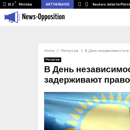
C
земный туннель из Беларуси.…
Reuters: власти Росс
Москва
АКТУАЛЬНОЕ
25.2
Home
Репортаж
В День независимости в
Репортаж
В День независимос
задерживают право