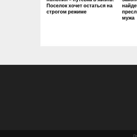
Поселок хочет остаться на
найде
строгом режиме
пресл
мужа
П