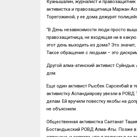
Куанышалин, журналист и правозащитник 
активистка и правозащитница Маржан Ас
Торегожиной, у ее дома дежурят полицейс
"В День независимости люди просто вышли
правозащитница, не входящая ни в какую
этот день выходить из дома? Это значит,
Такое обращение с людьми – это дискрим
Другой алма-атинский активист Суйндык 
дом.
Еще один активист Рысбек Сарсенбай в т
активистку Аспандиярову увезли в РОВД 
делам. Ей вручили повестку якобы на доп
не объяснили.
Общественная активистка Салтанат Ташимо
Бостандыкский РОВД Алма-Аты. Позже в к
отпущена, и заявила, что в полиции в ее 