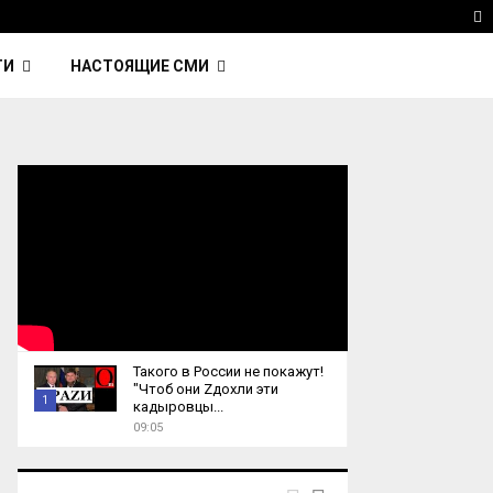
 Kavinsky — автор трека Nightcall из фильма…
Reu
T
ТИ
НАСТОЯЩИЕ СМИ
Такого в России не покажут!
"Чтоб они Zдохли эти
1
кадыровцы...
09:05
T
h
u