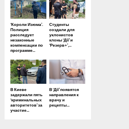
‘Короли Изюма’.
Студенты
Полиция
создали для
расследует
уклонистов
незаконные
клоны ‘Дії’ и
компенсации по
‘Резерв+’,...
программе...
В Киеве
В ‘Дії’ появятся
задержали пять
направления к
‘криминальных
врачу и
авторитетов’ за
рецепты...
участие...