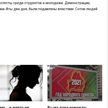
ротесты среди студентов и молодежи. Демонстрации,
ма-Аты два дня, были подавлены властями. Сотни людей
аю – и никто не
Была дана команда: