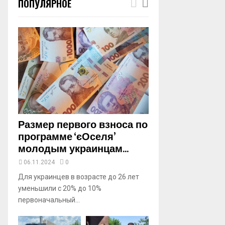
ПОПУЛЯРНОЕ
m
b
n
a
i
l
y
o
u
t
u
b
Размер первого взноса по
e
программе ‘єОселя’
молодым украинцам...
06.11.2024
0
Для украинцев в возрасте до 26 лет
уменьшили с 20% до 10%
первоначальный...