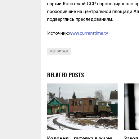
партии Казахской ССР спровоцировало п
проходившие на центральной площади Ал
подверглись преследованиям.
Источник:
www.currenttime.tv
РЕПОРТАЖ
RELATED POSTS
Колония – путевка в жизнь.
Закоп