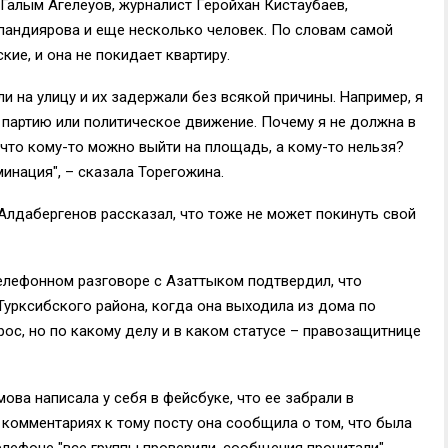
Галым Агелеуов, журналист Геройхан Кистаубаев,
пандиярова и еще несколько человек. По словам самой
кие, и она не покидает квартиру.
 на улицу и их задержали без всякой причины. Например, я
 партию или политическое движение. Почему я не должна в
 что кому-то можно выйти на площадь, а кому-то нельзя?
инация", – сказала Торегожина.
Алдабергенов рассказал, что тоже не может покинуть свой
елефонном разговоре с Азаттыком подтвердил, что
Турксибского района, когда она выходила из дома по
рос, но по какому делу и в каком статусе – правозащитнице
ва написала у себя в фейсбуке, что ее забрали в
омментариях к тому посту она сообщила о том, что была
телефоне "все группы проверили, сообщения прочитали".