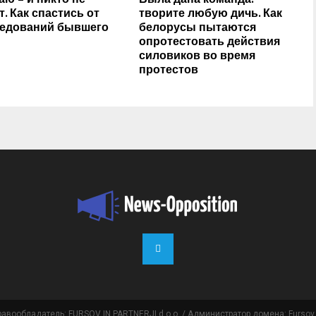
т. Как спастись от
творите любую дичь. Как
едований бывшего
белорусы пытаются
опротестовать действия
силовиков во время
протестов
равообладатель: FURSOV IN PARTNERJI d.o.o. / Администратор домена: Fursov 