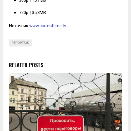
360p | 15,1MB
720p | 35,8MB
Источник:
www.currenttime.tv
РЕПОРТАЖ
RELATED POSTS