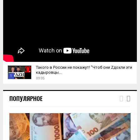
Такого в России не покажут! "Чтоб они Zдохли эти
кадыровцы...
1
09:05
T
h
ПОПУЛЯРНОЕ
u
m
b
n
a
i
l