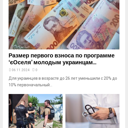
y
o
u
t
u
b
e
Размер первого взноса по программе
‘єОселя’ молодым украинцам...
06.11.2024
0
Для украинцев в возрасте до 26 лет уменьшили с 20% до
10% первоначальный...