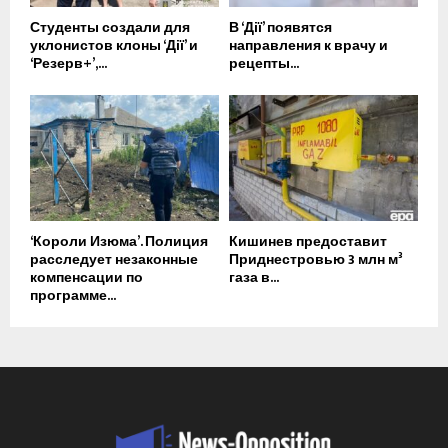
Студенты создали для
В ‘Дії’ появятся
уклонистов клоны ‘Дії’ и
направления к врачу и
‘Резерв+’,...
рецепты...
‘Короли Изюма’. Полиция
Кишинев предоставит
расследует незаконные
Приднестровью 3 млн м³
компенсации по
газа в...
программе...