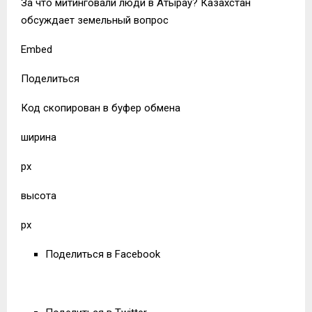
За что митинговали люди в Атырау? Казахстан
обсуждает земельный вопрос
Embed
Поделиться
Код скопирован в буфер обмена
ширина
px
высота
px
Поделиться в Facebook