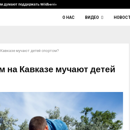
ии думают поддержать Wildberries и его…
Умер диджей
О НАС
ВИДЕО
НОВОС
а Кавказе мучают детей спортом?
ем на Кавказе мучают детей