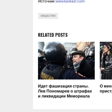
Источник:
www.kavkazr.com
ОБЩЕСТВО
RELATED POSTS
Идет фашизация страны.
О мен
Лев Пономарев о штрафах
прист
и ликвидации Мемориала