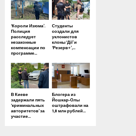
‘Короли Изюма’.
Студенты
Полиция
создали для
расследует
уклонистов
незаконные
клоны ‘Дії’ и
компенсации по
‘Резерв+’,...
программе...
В Киеве
Блогера из
задержали пять
Йошкар‑Олы
‘криминальных
оштрафовали на
авторитетов’ за
1,8 млн рублей...
участие...