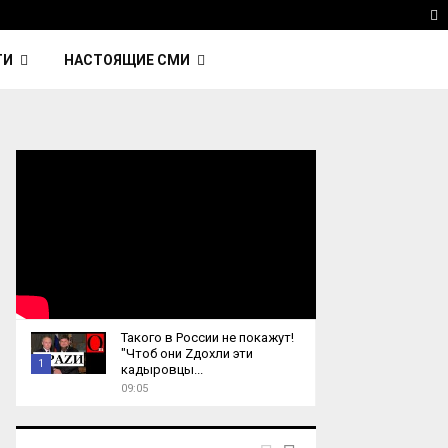
 Kavinsky — автор трека Nightcall из фильма…
Reu
T
ТИ
НАСТОЯЩИЕ СМИ
Такого в России не покажут!
"Чтоб они Zдохли эти
1
кадыровцы...
09:05
T
h
u