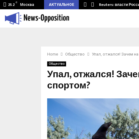
C
земный туннель из Беларуси.…
Reuters: власти Росс
Москва
АКТУАЛЬНОЕ
25.2
Home
Общество
Упал, отжался! Зачем н
Общество
Упал, отжался! Зач
спортом?