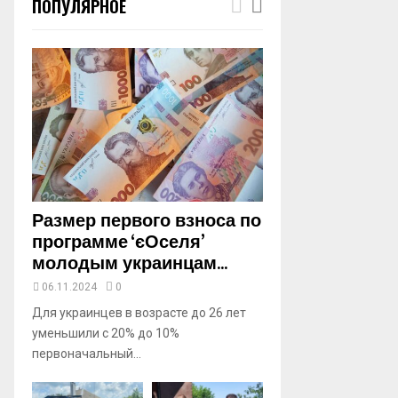
ПОПУЛЯРНОЕ
m
b
n
a
i
l
y
o
u
t
u
b
Размер первого взноса по
e
программе ‘єОселя’
молодым украинцам...
06.11.2024
0
Для украинцев в возрасте до 26 лет
уменьшили с 20% до 10%
первоначальный...