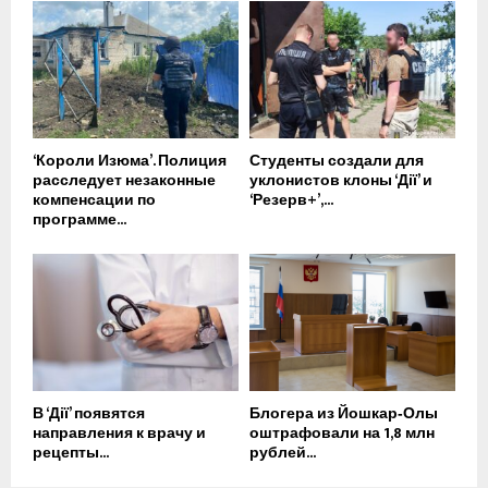
‘Короли Изюма’. Полиция
Студенты создали для
расследует незаконные
уклонистов клоны ‘Дії’ и
компенсации по
‘Резерв+’,...
программе...
В ‘Дії’ появятся
Блогера из Йошкар‑Олы
направления к врачу и
оштрафовали на 1,8 млн
рецепты...
рублей...