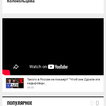
Колокольцева
Такого в России не покажут! "Чтоб они Zдохли эти
кадыровцы...
1
09:05
T
h
ПОПУЛЯРНОЕ
u