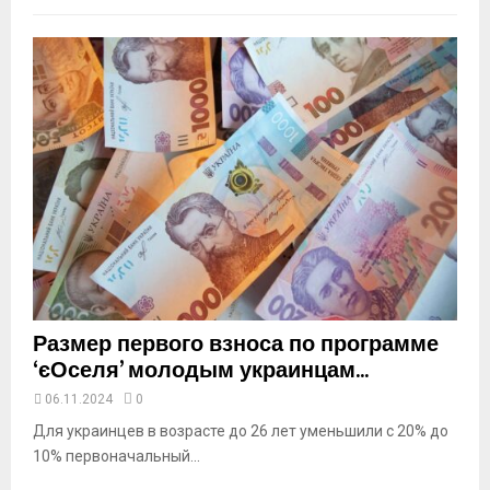
m
b
n
a
i
l
y
o
u
t
u
b
e
Размер первого взноса по программе
‘єОселя’ молодым украинцам...
06.11.2024
0
Для украинцев в возрасте до 26 лет уменьшили с 20% до
10% первоначальный...