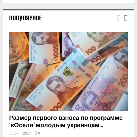
T
h
ПОПУЛЯРНОЕ
u
m
b
n
a
i
l
y
o
u
t
u
b
e
Размер первого взноса по программе
‘єОселя’ молодым украинцам...
06.11.2024
0