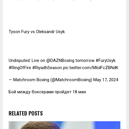
Tyson Fury vs Oleksandr Usyk
Undisputed: Live on @DAZNBoxing tomorrow #FuryUsyk
#RingOfFire #RiyadhSeason pic.twitter.com/M6dFcZBNdK
— Matchroom Boxing (@MatchroomBoxing) May 17, 2024
Бой между боксерами пройдет 18 мая.
RELATED POSTS