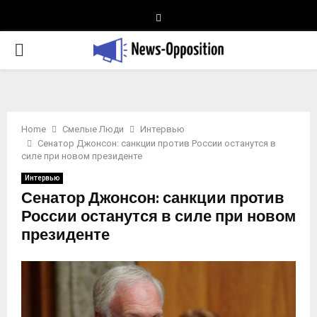
Telegram
PRIMARY
MENU
Home
Смелые Люди
Интервью
Сенатор Джонсон: санкции против России останутся в
силе при новом президенте
Интервью
Сенатор Джонсон: санкции против
России останутся в силе при новом
президенте