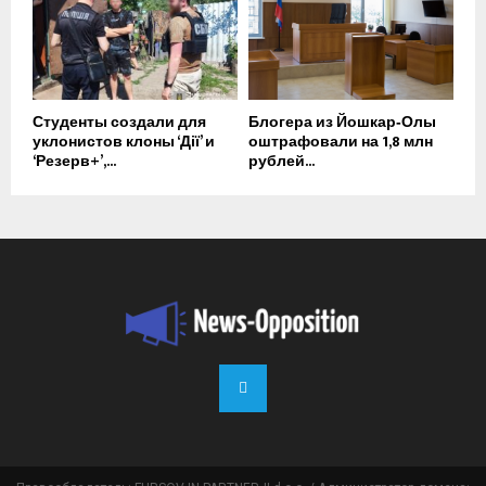
Студенты создали для
Блогера из Йошкар‑Олы
уклонистов клоны ‘Дії’ и
оштрафовали на 1,8 млн
‘Резерв+’,...
рублей...