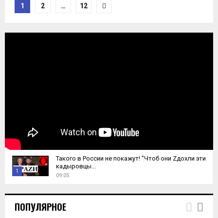
Пагинация
1
2
…
12
записей
Такого в России не покажут! "Чтоб они Zдохли эти
кадыровцы...
1
09:05
T
h
ПОПУЛЯРНОЕ
u
m