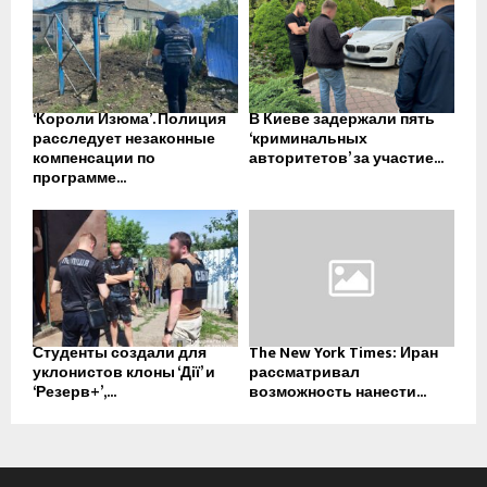
‘Короли Изюма’. Полиция
В Киеве задержали пять
расследует незаконные
‘криминальных
компенсации по
авторитетов’ за участие...
программе...
Студенты создали для
The New York Times: Иран
уклонистов клоны ‘Дії’ и
рассматривал
‘Резерв+’,...
возможность нанести...