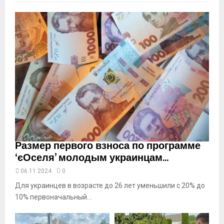
b
n
a
i
l
y
o
u
t
u
b
e
Размер первого взноса по программе
‘єОселя’ молодым украинцам...
06.11.2024
0
Для украинцев в возрасте до 26 лет уменьшили с 20% до
10% первоначальный...