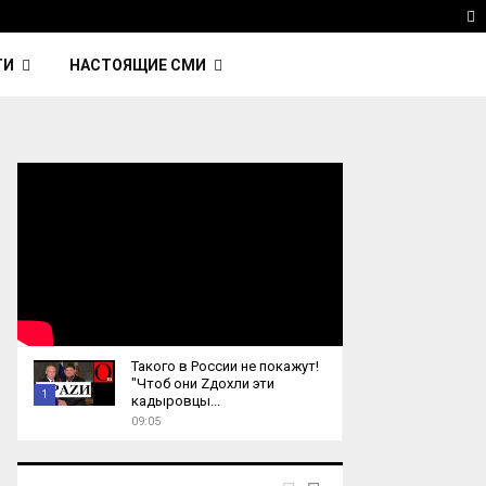
 Kavinsky — автор трека Nightcall из фильма…
Reu
T
ТИ
НАСТОЯЩИЕ СМИ
Такого в России не покажут!
"Чтоб они Zдохли эти
1
кадыровцы...
09:05
T
h
u