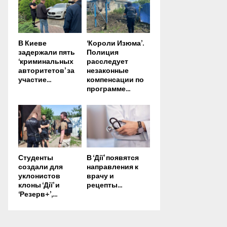
В Киеве
‘Короли Изюма’.
задержали пять
Полиция
‘криминальных
расследует
авторитетов’ за
незаконные
участие...
компенсации по
программе...
Студенты
В ‘Дії’ появятся
создали для
направления к
уклонистов
врачу и
клоны ‘Дії’ и
рецепты...
‘Резерв+’,...