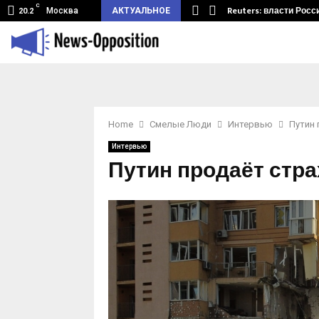
C
земный туннель из Беларуси.…
Reuters: власти Росс
Москва
АКТУАЛЬНОЕ
20.2
Home
Смелые Люди
Интервью
Путин 
Интервью
Путин продаёт стра