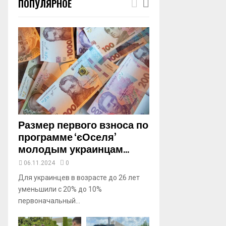
ПОПУЛЯРНОЕ
m
b
n
a
i
l
y
o
u
t
u
b
Размер первого взноса по
e
программе ‘єОселя’
молодым украинцам...
06.11.2024
0
Для украинцев в возрасте до 26 лет
уменьшили с 20% до 10%
первоначальный...