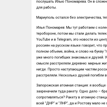
послушать Илью Пономарева. Он в сложно
для работы.
Мариуполь остался без электричества, те
Илья Пономарев: Мы тут работаем с колес
теробороне, потом мы стали делать телек
YouTube и в Telegram, это новости из це
россиян на русском языке говорит, что пр
полном объеме, война, и слово на букву "
уже много погибших знакомых и друзей. У
смысле расстреляли деревню: мирные жите
нигде. Просто наступающим частям росси
расстреляли. Несколько друзей погибли в
Запорожская атомная станция: я вообще 
захреначили туда ракету. Одно дело – бр
сопротивляться? Ракету в атомную станцию
всей "ДНР" и "ЛНР", да и Ростову мало н