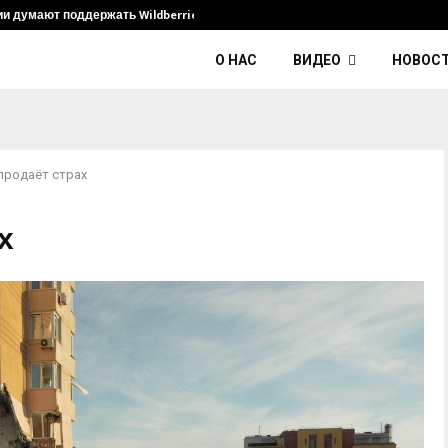
ии думают поддержать Wildberries и его…
Умер диджей
О НАС
ВИДЕО
НОВОС
продаёт страх
х