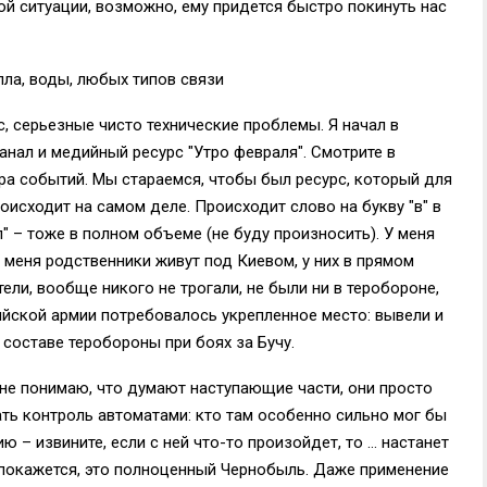
й ситуации, возможно, ему придется быстро покинуть нас
пла, воды, любых типов связи
, серьезные чисто технические проблемы. Я начал в
анал и медийный ресурс "Утро февраля". Смотрите в
нтра событий. Мы стараемся, чтобы был ресурс, который для
оисходит на самом деле. Происходит слово на букву "в" в
п" – тоже в полном объеме (не буду произносить). У меня
 меня родственники живут под Киевом, у них в прямом
ли, вообще никого не трогали, не были ни в теробороне,
йской армии потребовалось укрепленное место: вывели и
 составе теробороны при боях за Бучу.
не понимаю, что думают наступающие части, они просто
ать контроль автоматами: кто там особенно сильно мог бы
 – извините, если с ней что-то произойдет, то … настанет
е покажется, это полноценный Чернобыль. Даже применение