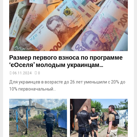
y
o
u
t
u
b
e
Размер первого взноса по программе
‘єОселя’ молодым украинцам...
06.11.2024
0
Для украинцев в возрасте до 26 лет уменьшили с 20% до
10% первоначальный...