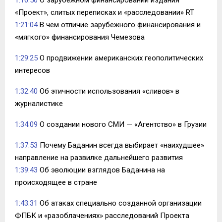
1:16:56
О зарубежном финансировании издания
«Проект», слитых переписках и «расследовании» RT
1:21:04
В чем отличие зарубежного финансирования и
«мягкого» финансирования Чемезова
1:29:25
О продвижении американских геополитических
интересов
1:32:40
Об этичности использования «сливов» в
журналистике
1:34:09
О создании нового СМИ — «Агентство» в Грузии
1:37:53
Почему Баданин всегда выбирает «наихудшее»
направление на развилке дальнейшего развития
1:39:43
Об эволюции взглядов Баданина на
происходящее в стране
1:43:31
Об атаках специально созданной организации
ФПБК и «разоблачениях» расследований Проекта