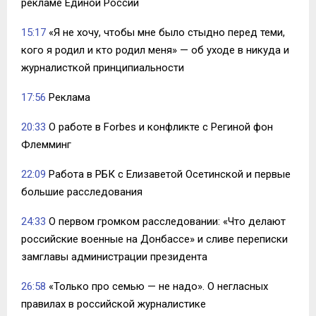
рекламе Единой России
15:17
«Я не хочу, чтобы мне было стыдно перед теми,
кого я родил и кто родил меня» — об уходе в никуда и
журналисткой принципиальности
17:56
Реклама
20:33
О работе в Forbes и конфликте с Региной фон
Флемминг
22:09
Работа в РБК с Елизаветой Осетинской и первые
большие расследования
24:33
О первом громком расследовании: «Что делают
российские военные на Донбассе» и сливе переписки
замглавы администрации президента
26:58
«Только про семью — не надо». О негласных
правилах в российской журналистике