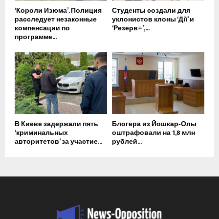
‘Короли Изюма’. Полиция
Студенты создали для
расследует незаконные
уклонистов клоны ‘Дії’ и
компенсации по
‘Резерв+’,...
программе...
В Киеве задержали пять
Блогера из Йошкар‑Олы
‘криминальных
оштрафовали на 1,8 млн
авторитетов’ за участие...
рублей...