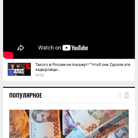
Такого в России не покажут! "Чтоб они Zдохли эти
кадыровцы...
1
09:05
T
h
ПОПУЛЯРНОЕ
u
m
b
n
a
i
l