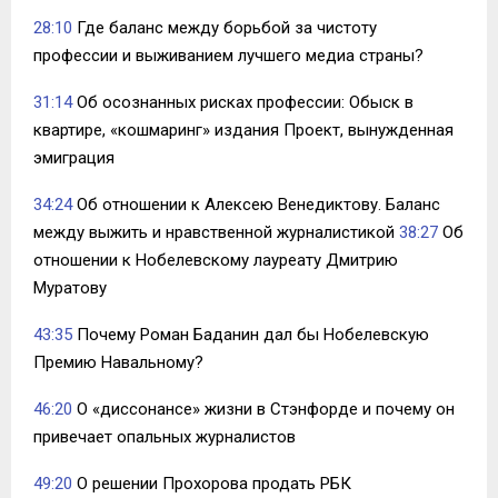
28:10
Где баланс между борьбой за чистоту
профессии и выживанием лучшего медиа страны?
31:14
Об осознанных рисках профессии: Обыск в
квартире, «кошмаринг» издания Проект, вынужденная
эмиграция
34:24
Об отношении к Алексею Венедиктову. Баланс
между выжить и нравственной журналистикой
38:27
Об
отношении к Нобелевскому лауреату Дмитрию
Муратову
43:35
Почему Роман Баданин дал бы Нобелевскую
Премию Навальному?
46:20
О «диссонансе» жизни в Стэнфорде и почему он
привечает опальных журналистов
49:20
О решении Прохорова продать РБК