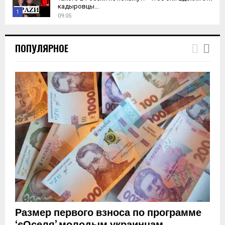
кадыровцы...
1
09:05
T
h
ПОПУЛЯРНОЕ
u
m
b
n
a
i
l
y
o
u
t
u
b
e
Размер первого взноса по программе