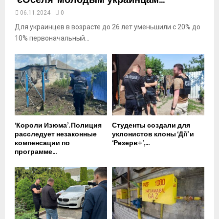
‘єОселя’ молодым украинцам...
06.11.2024
0
Для украинцев в возрасте до 26 лет уменьшили с 20% до
10% первоначальный...
‘Короли Изюма’. Полиция
Студенты создали для
расследует незаконные
уклонистов клоны ‘Дії’ и
компенсации по
‘Резерв+’,...
программе...