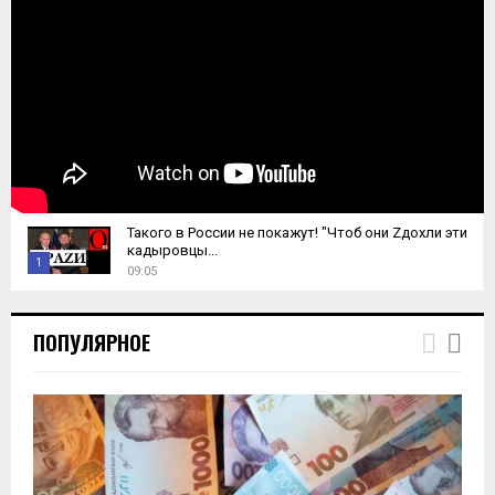
Такого в России не покажут! "Чтоб они Zдохли эти
кадыровцы...
1
09:05
T
h
ПОПУЛЯРНОЕ
u
m
b
n
a
i
l