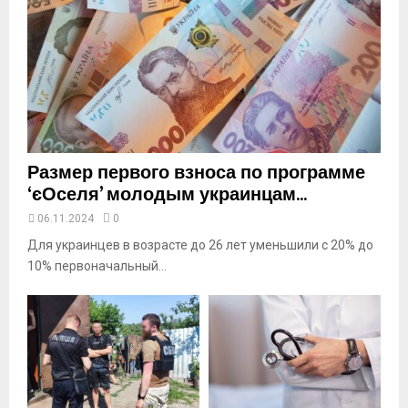
y
o
u
t
u
b
e
Размер первого взноса по программе
‘єОселя’ молодым украинцам...
06.11.2024
0
Для украинцев в возрасте до 26 лет уменьшили с 20% до
10% первоначальный...