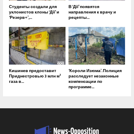
Студенты создали для
В ‘Дії’ появятся
уклонистов клоны ‘Дії’ и
направления к врачу и
‘Резерв+’,...
рецепты...
Кишинев предоставит
‘Короли Изюма’. Полиция
Приднестровью 3 млн м³
расследует незаконные
газа в...
компенсации по
программе...