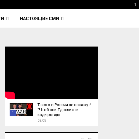
 Kavinsky — автор трека Nightcall из фильма…
Reu
T
ТИ
НАСТОЯЩИЕ СМИ
Такого в России не покажут!
"Чтоб они Zдохли эти
1
кадыровцы...
09:05
T
h
u