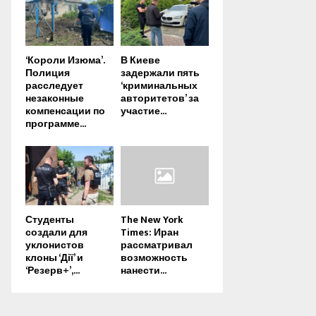
‘Короли Изюма’.
В Киеве
Полиция
задержали пять
расследует
‘криминальных
незаконные
авторитетов’ за
компенсации по
участие...
программе...
Студенты
The New York
создали для
Times: Иран
уклонистов
рассматривал
клоны ‘Дії’ и
возможность
‘Резерв+’,...
нанести...