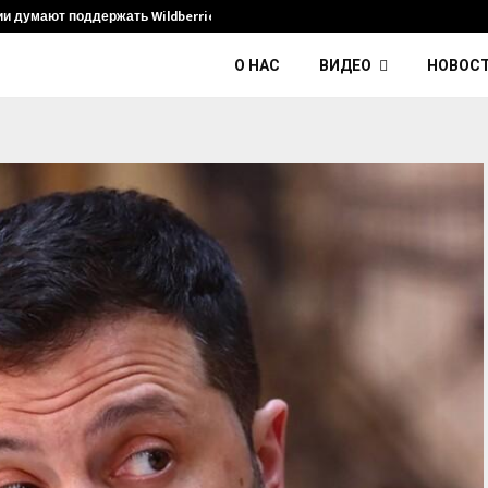
ии думают поддержать Wildberries и его…
Умер диджей
О НАС
ВИДЕО
НОВОС