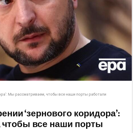
ора’: Мы рассматриваем, чтобы все наши порты работали
ении ‘зернового коридора’:
 чтобы все наши порты