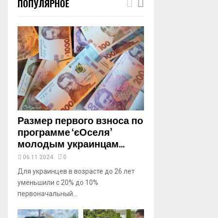
ПОПУЛЯРНОЕ
m
b
n
a
i
l
y
o
u
t
u
b
Размер первого взноса по
e
программе ‘єОселя’
молодым украинцам...
06.11.2024
0
Для украинцев в возрасте до 26 лет
уменьшили с 20% до 10%
первоначальный...