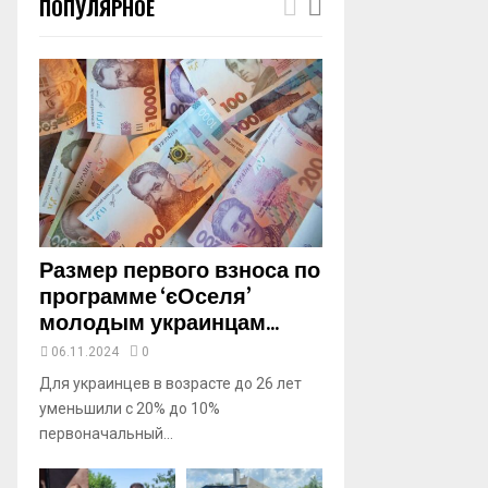
ПОПУЛЯРНОЕ
m
b
n
a
i
l
y
o
u
t
u
b
Размер первого взноса по
e
программе ‘єОселя’
молодым украинцам...
06.11.2024
0
Для украинцев в возрасте до 26 лет
уменьшили с 20% до 10%
первоначальный...