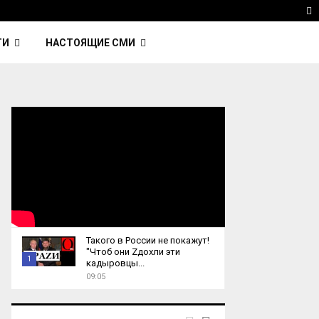
 Kavinsky — автор трека Nightcall из фильма…
Reu
T
ТИ
НАСТОЯЩИЕ СМИ
Такого в России не покажут!
"Чтоб они Zдохли эти
1
кадыровцы...
09:05
T
h
u