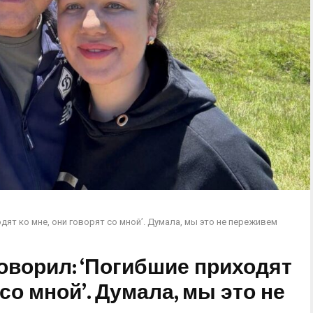
дят ко мне, они говорят со мной’. Думала, мы это не переживем
оворил: ‘Погибшие приходят
 со мной’. Думала, мы это не