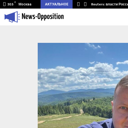
C
земный туннель из Беларуси.…
Reuters: власти Росс
Москва
АКТУАЛЬНОЕ
30.5