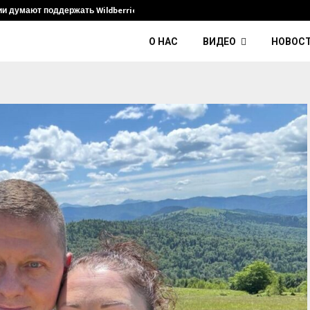
ии думают поддержать Wildberries и его…
Умер диджей
О НАС
ВИДЕО
НОВОС