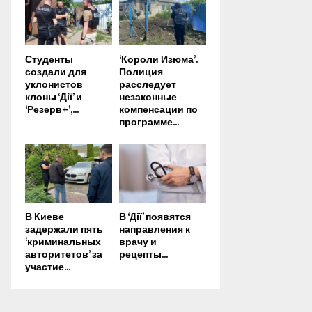
Студенты
‘Короли Изюма’.
создали для
Полиция
уклонистов
расследует
клоны ‘Дії’ и
незаконные
‘Резерв+’,...
компенсации по
программе...
В Киеве
В ‘Дії’ появятся
задержали пять
направления к
‘криминальных
врачу и
авторитетов’ за
рецепты...
участие...