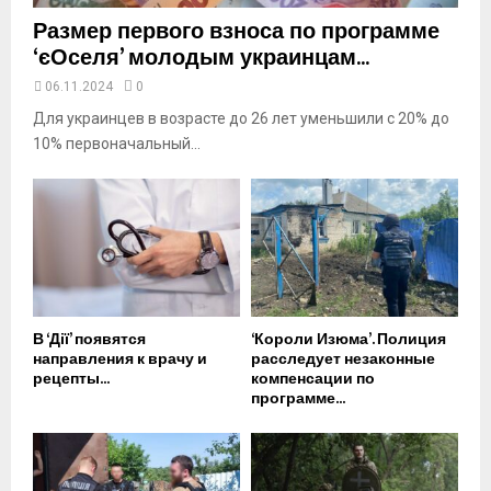
Размер первого взноса по программе
‘єОселя’ молодым украинцам...
06.11.2024
0
Для украинцев в возрасте до 26 лет уменьшили с 20% до
10% первоначальный...
В ‘Дії’ появятся
‘Короли Изюма’. Полиция
направления к врачу и
расследует незаконные
рецепты...
компенсации по
программе...