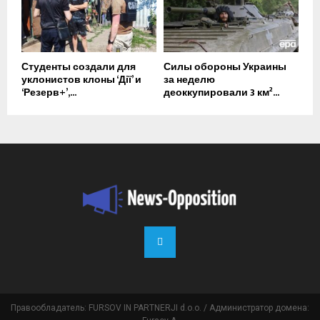
Студенты создали для
Силы обороны Украины
уклонистов клоны ‘Дії’ и
за неделю
‘Резерв+’,...
деоккупировали 3 км²...
Правообладатель: FURSOV IN PARTNERJI d.o.o. / Администратор домена: