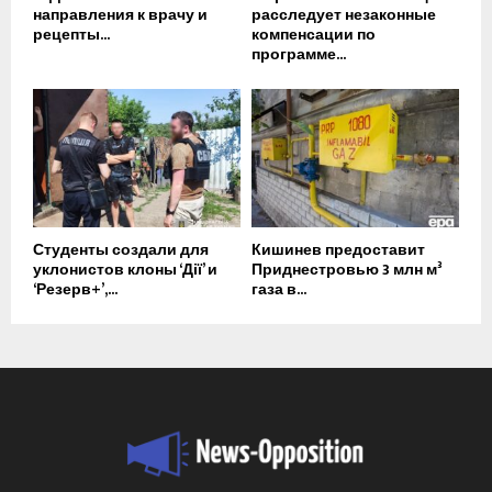
направления к врачу и
расследует незаконные
рецепты...
компенсации по
программе...
Студенты создали для
Кишинев предоставит
уклонистов клоны ‘Дії’ и
Приднестровью 3 млн м³
‘Резерв+’,...
газа в...