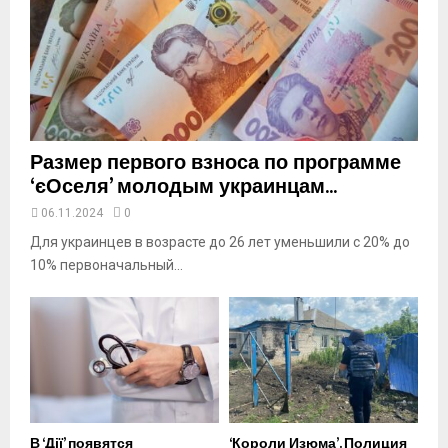
o
u
t
u
b
e
Размер первого взноса по программе
‘єОселя’ молодым украинцам...
06.11.2024
0
Для украинцев в возрасте до 26 лет уменьшили с 20% до
10% первоначальный...
В ‘Дії’ появятся
‘Короли Изюма’. Полиция