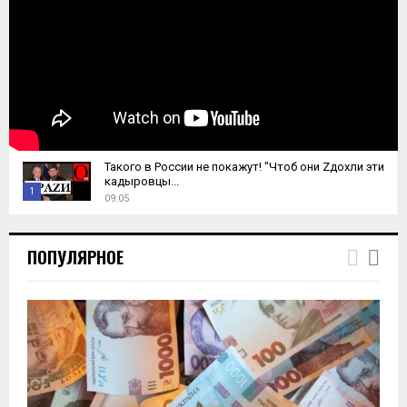
Такого в России не покажут! "Чтоб они Zдохли эти
кадыровцы...
1
09:05
T
h
ПОПУЛЯРНОЕ
u
m
b
n
a
i
l
y