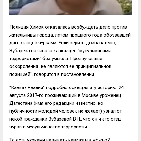
Полиция Химок отказалась возбуждать дело против
жительницы города, летом прошлого года обозвавшей
дагестанцев чурками. Если верить дознавателю,
Зубарева называла кавказцев "мусульманами-
террористами" без умысла. Прозвучавшие
оскорбления "не являются ее принципиальной
позицией", говорится в постановлении.
"Кавказ.Реалии" подробно освещал эту историю. 24
августа 2017-го проживающий в Москве уроженец
Дагестана (имя его редакции известно, но
публичности молодой человек не желает) узнал от
некой гражданки Зубаревой В.Н., что он и его отец –
чурки и мусульманские террористы.
То есть чурками называть кавказцев можно?