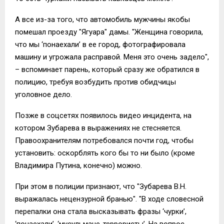
А все из-за того, что автомобиль мужчины якобы
помешал проезду "Ягуара" дамы. "Женщина говорила,
что мы ‘понаехали’ в ее город, фотографировала
машину и угрожала расправой. Меня это очень задело",
– вспоминает парень, который сразу же обратился в
полицию, требуя возбудить против обидчицы
уголовное дело.​
Позже в соцсетях появилось видео инцидента, на
котором Зубарева в выражениях не стесняется.
Правоохранителям потребовался почти год, чтобы
установить: оскорблять кого бы то ни было (кроме
Владимира Путина, конечно) можно.
При этом в полиции признают, что "Зубарева В.Н.
выражалась нецензурной бранью". "В ходе словесной
перепалки она стала высказывать фразы ‘чурки’,
‘понаехали’, ‘мусульмане-террористы’. На вопрос