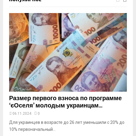
m
b
n
a
i
l
y
o
u
t
u
b
e
Размер первого взноса по программе
‘єОселя’ молодым украинцам...
06.11.2024
0
Для украинцев в возрасте до 26 лет уменьшили с 20% до
10% первоначальный...