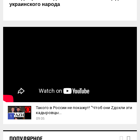
украинского народа
Такого в России не покажут! "Чтоб они Zдохли эти
кадыровцы...
1
09:05
T
h
ПОПУЛЯРНОЕ
u