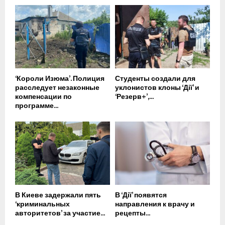
‘Короли Изюма’. Полиция
Студенты создали для
расследует незаконные
уклонистов клоны ‘Дії’ и
компенсации по
‘Резерв+’,...
программе...
В Киеве задержали пять
В ‘Дії’ появятся
‘криминальных
направления к врачу и
авторитетов’ за участие...
рецепты...