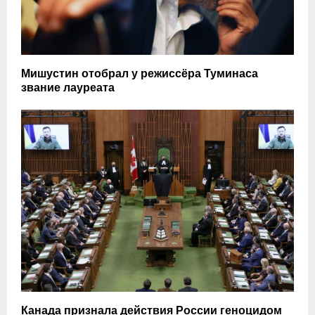
Мишустин отобрал у режиссёра Туминаса
звание лауреата
Канада признала действия России геноцидом