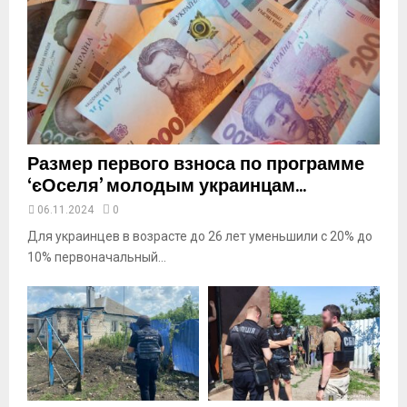
o
u
t
u
b
e
Размер первого взноса по программе
‘єОселя’ молодым украинцам...
06.11.2024
0
Для украинцев в возрасте до 26 лет уменьшили с 20% до
10% первоначальный...