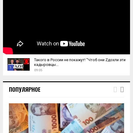
Такого в России не покажут! "Чтоб они Zдохли эти
кадыровцы...
1
09:05
T
h
ПОПУЛЯРНОЕ
u
m
b
n
a
i
l
y