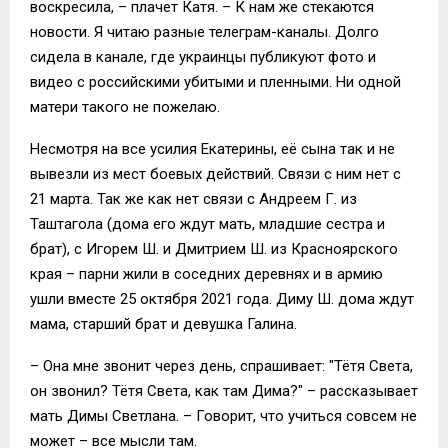
воскресила, – плачет Катя. – К нам же стекаются
новости. Я читаю разные телеграм-каналы. Долго
сидела в канале, где украинцы публикуют фото и
видео с российскими убитыми и пленными. Ни одной
матери такого не пожелаю.
Несмотря на все усилия Екатерины, её сына так и не
вывезли из мест боевых действий. Связи с ним нет с
21 марта. Так же как нет связи с Андреем Г. из
Таштагола (дома его ждут мать, младшие сестра и
брат), с Игорем Ш. и Дмитрием Ш. из Красноярского
края – парни жили в соседних деревнях и в армию
ушли вместе 25 октября 2021 года. Диму Ш. дома ждут
мама, старший брат и девушка Галина.
– Она мне звонит через день, спрашивает: "Тётя Света,
он звонил? Тётя Света, как там Дима?" – рассказывает
мать Димы Светлана. – Говорит, что учиться совсем не
может – все мысли там.