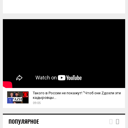
Такого в России не покажут! "Чтоб они Zдохли эти
кадыровцы...
1
09:05
T
h
ПОПУЛЯРНОЕ
u
m