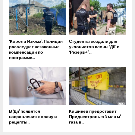
‘Короли Изюма’. Полиция
Студенты создали для
расследует незаконные
уклонистов клоны ‘Дії’ и
компенсации по
‘Резерв+’,...
программе...
В ‘Дії’ появятся
Кишинев предоставит
направления к врачу и
Приднестровью 3 млн м³
рецепты...
газа в...