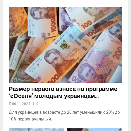
b
n
a
i
l
y
o
u
t
u
b
e
Размер первого взноса по программе
‘єОселя’ молодым украинцам...
06.11.2024
0
Для украинцев в возрасте до 26 лет уменьшили с 20% до
10% первоначальный...