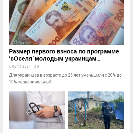
o
u
t
u
b
e
Размер первого взноса по программе
‘єОселя’ молодым украинцам...
06.11.2024
0
Для украинцев в возрасте до 26 лет уменьшили с 20% до
10% первоначальный...