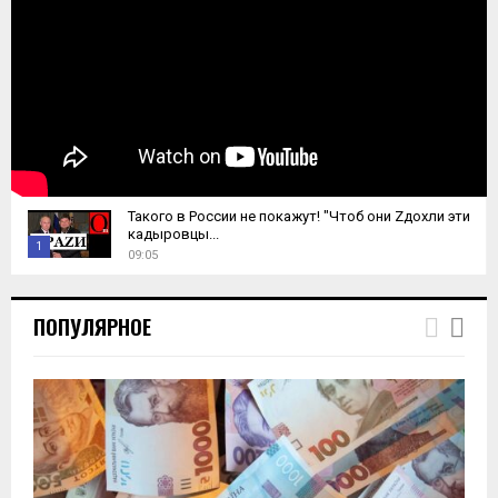
Такого в России не покажут! "Чтоб они Zдохли эти
кадыровцы...
1
09:05
T
h
ПОПУЛЯРНОЕ
u
m
b
n
a
i
l
y