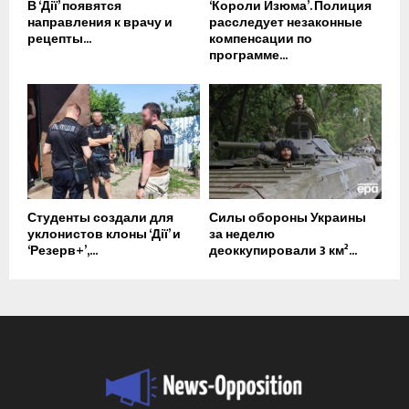
В ‘Дії’ появятся
‘Короли Изюма’. Полиция
направления к врачу и
расследует незаконные
рецепты...
компенсации по
программе...
Студенты создали для
Силы обороны Украины
уклонистов клоны ‘Дії’ и
за неделю
‘Резерв+’,...
деоккупировали 3 км²...