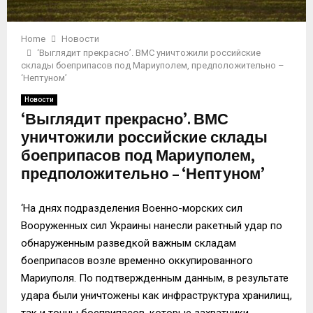
Home
Новости
‘Выглядит прекрасно’. ВМС уничтожили российские
склады боеприпасов под Мариуполем, предположительно –
‘Нептуном’
Новости
‘Выглядит прекрасно’. ВМС
уничтожили российские склады
боеприпасов под Мариуполем,
предположительно – ‘Нептуном’
‘На днях подразделения Военно-морских сил
Вооруженных сил Украины нанесли ракетный удар по
обнаруженным разведкой важным складам
боеприпасов возле временно оккупированного
Мариуполя. По подтвержденным данным, в результате
удара были уничтожены как инфраструктура хранилищ,
так и тонны боеприпасов, которые захватчики