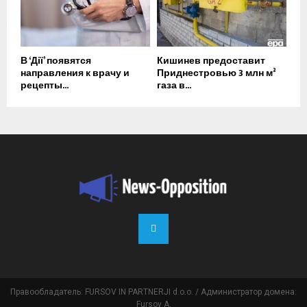
В ‘Дії’ появятся
Кишинев предоставит
направления к врачу и
Приднестровью 3 млн м³
рецепты...
газа в...
Правообладатель: FURSOV IN PARTNERJI d.o.o. / Администратор домена:
Fursov A.