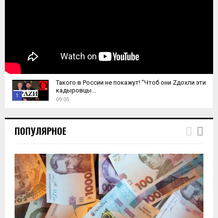
Такого в России не покажут! "Чтоб они Zдохли эти
кадыровцы...
1
09:05
T
h
ПОПУЛЯРНОЕ
u
m
b
n
a
i
l
y
o