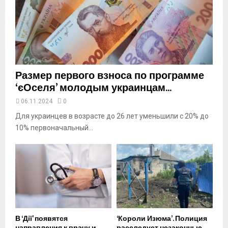
u
t
u
b
e
Размер первого взноса по программе
‘єОселя’ молодым украинцам...
06.11.2024
0
Для украинцев в возрасте до 26 лет уменьшили с 20% до
10% первоначальный...
В ‘Дії’ появятся
‘Короли Изюма’. Полиция
направления к врачу и
расследует незаконные