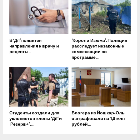
В ‘Дії’ появятся
‘Короли Изюма’. Полиция
направления к врачу и
расследует незаконные
рецепты...
компенсации по
программе...
Студенты создали для
Блогера из Йошкар‑Олы
уклонистов клоны ‘Дії’ и
оштрафовали на 1,8 млн
‘Резерв+’,...
рублей...