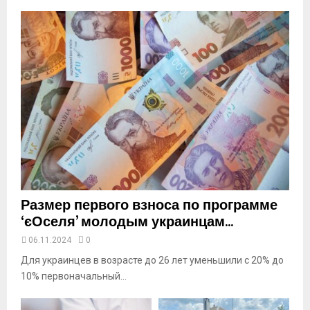
b
n
a
i
l
y
o
u
t
u
b
e
Размер первого взноса по программе
‘єОселя’ молодым украинцам...
06.11.2024
0
Для украинцев в возрасте до 26 лет уменьшили с 20% до
10% первоначальный...