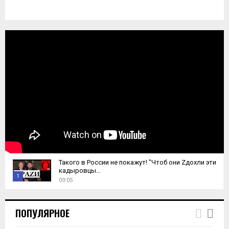
Такого в России не покажут! "Чтоб они Zдохли эти
кадыровцы...
1
09:05
T
h
ПОПУЛЯРНОЕ
u
m