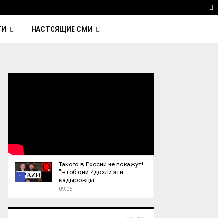
 Kavinsky — автор трека Nightcall из фильма…
Reu
T
ТИ
НАСТОЯЩИЕ СМИ
Такого в России не покажут!
"Чтоб они Zдохли эти
1
кадыровцы...
09:05
T
h
u