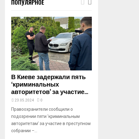
ПОПУЛЯРНОЕ
m
b
n
a
i
l
y
o
u
t
u
b
В Киеве задержали пять
e
‘криминальных
авторитетов’ за участие...
23.05.2024
0
Правоохранители сообщили о
подозрении пяти 'криминальным
авторитетам' за участие в преступном
собрании –...