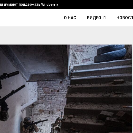
ии думают поддержать Wildberries и его…
Умер диджей
О НАС
ВИДЕО
НОВОС