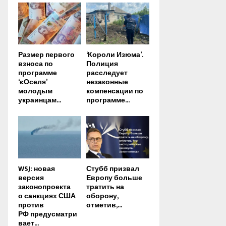
Размер первого
‘Короли Изюма’.
взноса по
Полиция
программе
расследует
‘єОселя’
незаконные
молодым
компенсации по
украинцам...
программе...
WSJ: новая
Стубб призвал
версия
Европу больше
законопроекта
тратить на
о санкциях США
оборону,
против
отметив,...
РФ предусматри
вает...