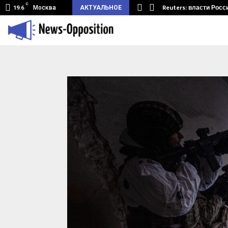
C
земный туннель из Беларуси.…
Reuters: власти Росс
Москва
АКТУАЛЬНОЕ
19.6