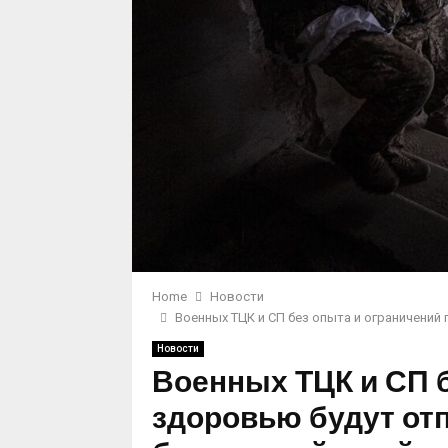
Home
Новости
Военных ТЦК и СП без опыта и ограничений
Новости
Военных ТЦК и СП б
здоровью будут отп