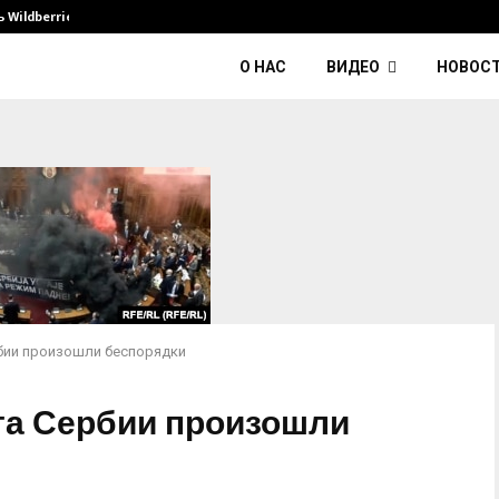
Wildberries и его…
Умер диджей Kavinsky — автор тре
О НАС
ВИДЕО
НОВОС
бии произошли беспорядки
та Сербии произошли