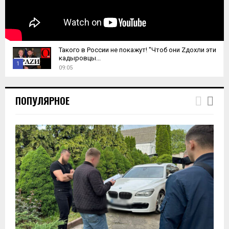
Такого в России не покажут! "Чтоб они Zдохли эти
кадыровцы...
1
09:05
T
h
ПОПУЛЯРНОЕ
u
m
b
n
a
i
l
y
o
u
t
u
b