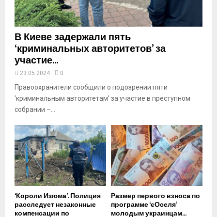
e
В Киеве задержали пять
‘криминальных авторитетов’ за
участие...
23.05.2024
0
Правоохранители сообщили о подозрении пяти
'криминальным авторитетам' за участие в преступном
собрании –...
‘Короли Изюма’. Полиция
Размер первого взноса по
расследует незаконные
программе ‘єОселя’
компенсации по
молодым украинцам...