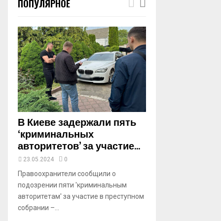
ПОПУЛЯРНОЕ
m
b
n
a
i
l
y
o
u
t
u
b
В Киеве задержали пять
e
‘криминальных
авторитетов’ за участие...
23.05.2024
0
Правоохранители сообщили о
подозрении пяти 'криминальным
авторитетам' за участие в преступном
собрании –...