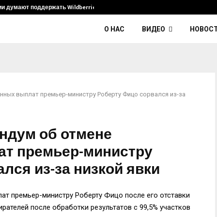
ии думают поддержать Wildberries и его…
Умер диджей
О НАС
ВИДЕО
НОВОС
нных выплат премьер-министру Роберту Фицо сорвался из-за
ндум об отмене
ат премьер-министру
лся из-за низкой явки
ат премьер-министру Роберту Фицо после его отставки
бирателей после обработки результатов с 99,5% участков