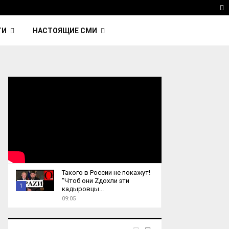
 Kavinsky — автор трека Nightcall из фильма…
Reu
T
ТИ
НАСТОЯЩИЕ СМИ
Такого в России не покажут!
"Чтоб они Zдохли эти
1
кадыровцы...
09:05
T
h
u