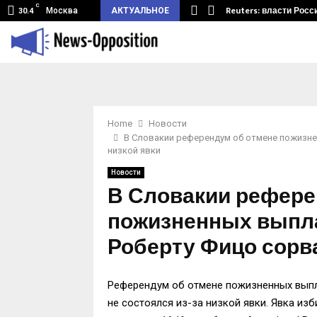
C
земный туннель из Беларуси.…
Reuters: власти Росс
Москва
АКТУАЛЬНОЕ
30.4
Home
Новости
В Словакии референдум об отмене пожизне
низкой явки
Новости
В Словакии рефере
пожизненных выпл
Роберту Фицо сорва
Референдум об отмене пожизненных выпл
не состоялся из-за низкой явки. Явка из