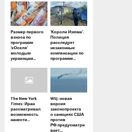
Размер первого
‘Короли Изюма’.
взноса по
Полиция
программе
расследует
‘єОселя’
незаконные
молодым
компенсации по
украинцам...
программе...
The New York
WSJ: новая
Times: Иран
версия
рассматривал
законопроекта
возможность
о санкциях США
нанести...
против
РФ предусматри
вает...