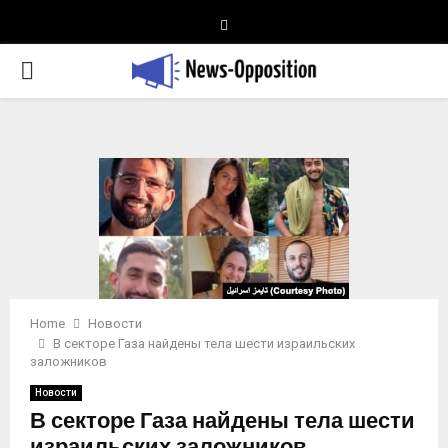
Telegram
PRIMARY
MENU
Home
Новости
В секторе Газа найдены тела шести израильских
заложников
Новости
В секторе Газа найдены тела шести
израильских заложников