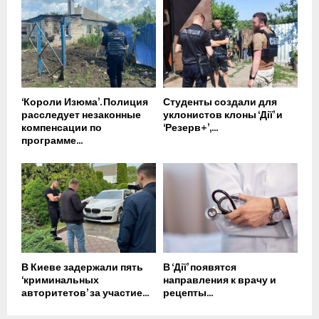
‘Короли Изюма’. Полиция
Студенты создали для
расследует незаконные
уклонистов клоны ‘Дії’ и
компенсации по
‘Резерв+’,...
программе...
В Киеве задержали пять
В ‘Дії’ появятся
‘криминальных
направления к врачу и
авторитетов’ за участие...
рецепты...