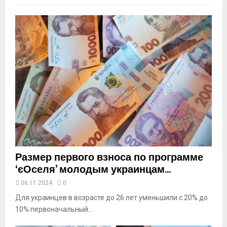
m
b
n
a
i
l
y
o
u
t
u
b
e
Размер первого взноса по программе
‘єОселя’ молодым украинцам...
06.11.2024
0
Для украинцев в возрасте до 26 лет уменьшили с 20% до
10% первоначальный...