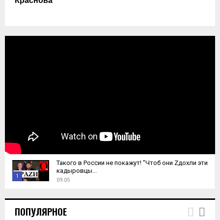
Краснова
Такого в России не покажут! "Чтоб они Zдохли эти
кадыровцы...
1
09:05
T
h
ПОПУЛЯРНОЕ
u