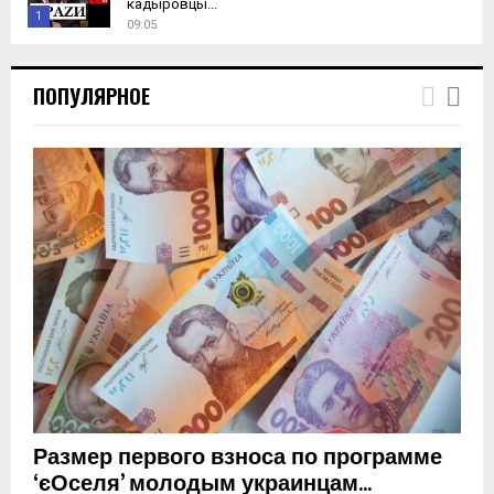
кадыровцы...
1
09:05
T
h
ПОПУЛЯРНОЕ
u
m
b
n
a
i
l
y
o
u
t
u
b
e
Размер первого взноса по программе
‘єОселя’ молодым украинцам...