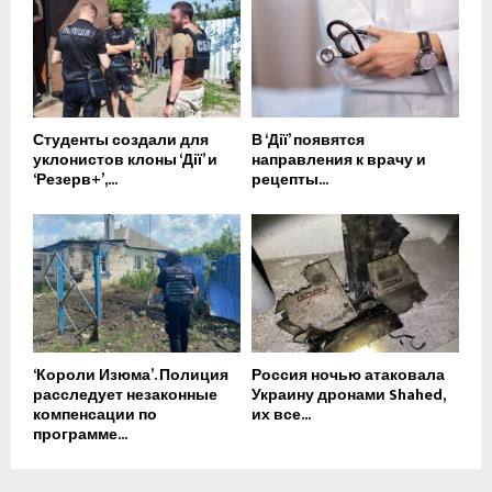
Студенты создали для
В ‘Дії’ появятся
уклонистов клоны ‘Дії’ и
направления к врачу и
‘Резерв+’,...
рецепты...
‘Короли Изюма’. Полиция
Россия ночью атаковала
расследует незаконные
Украину дронами Shahed,
компенсации по
их все...
программе...