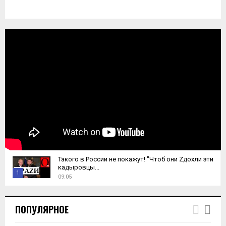
Такого в России не покажут! "Чтоб они Zдохли эти
кадыровцы...
1
09:05
T
h
ПОПУЛЯРНОЕ
u
m