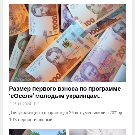
b
n
a
i
l
y
o
u
t
u
b
e
Размер первого взноса по программе
‘єОселя’ молодым украинцам...
06.11.2024
0
Для украинцев в возрасте до 26 лет уменьшили с 20% до
10% первоначальный...