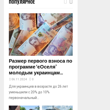
ПОПУЛЯРНОЕ
m
b
n
a
i
l
y
o
u
t
u
b
Размер первого взноса по
e
программе ‘єОселя’
молодым украинцам...
06.11.2024
0
Для украинцев в возрасте до 26 лет
уменьшили с 20% до 10%
первоначальный...