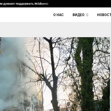
ии думают поддержать Wildberries и его…
Умер диджей
О НАС
ВИДЕО
НОВОС