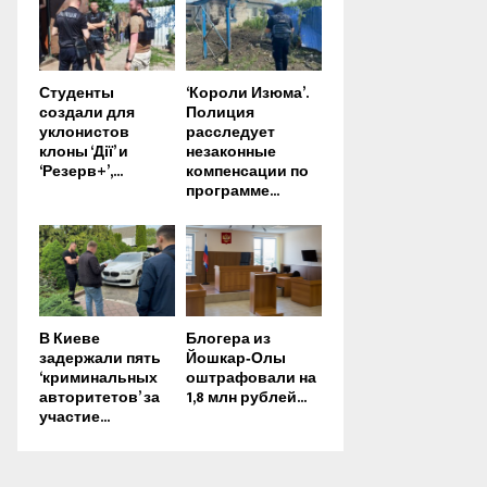
Студенты
‘Короли Изюма’.
создали для
Полиция
уклонистов
расследует
клоны ‘Дії’ и
незаконные
‘Резерв+’,...
компенсации по
программе...
В Киеве
Блогера из
задержали пять
Йошкар‑Олы
‘криминальных
оштрафовали на
авторитетов’ за
1,8 млн рублей...
участие...