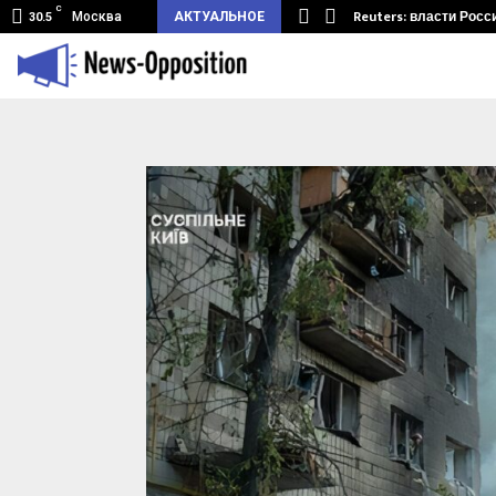
C
земный туннель из Беларуси.…
Reuters: власти Росс
Москва
АКТУАЛЬНОЕ
30.5