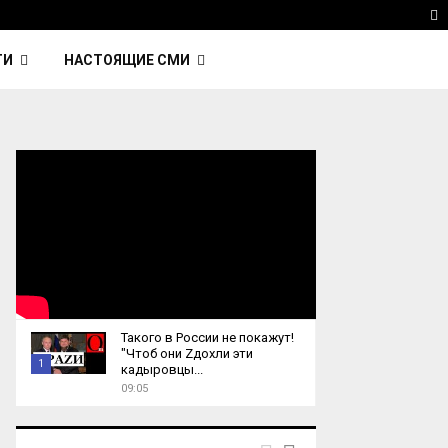
 Kavinsky — автор трека Nightcall из фильма…
Reu
T
ТИ
НАСТОЯЩИЕ СМИ
Такого в России не покажут!
"Чтоб они Zдохли эти
1
кадыровцы...
09:05
T
h
u