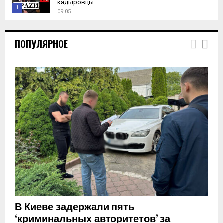
кадыровцы...
1
09:05
T
h
ПОПУЛЯРНОЕ
u
m
b
n
a
i
l
y
o
u
t
u
b
e
В Киеве задержали пять
‘криминальных авторитетов’ за