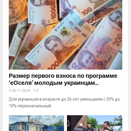
a
i
l
y
o
u
t
u
b
e
Размер первого взноса по программе
‘єОселя’ молодым украинцам...
06.11.2024
0
Для украинцев в возрасте до 26 лет уменьшили с 20% до
10% первоначальный...