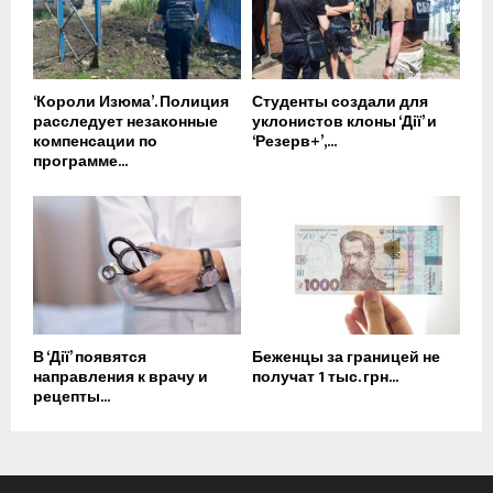
‘Короли Изюма’. Полиция
Студенты создали для
расследует незаконные
уклонистов клоны ‘Дії’ и
компенсации по
‘Резерв+’,...
программе...
В ‘Дії’ появятся
Беженцы за границей не
направления к врачу и
получат 1 тыс. грн...
рецепты...