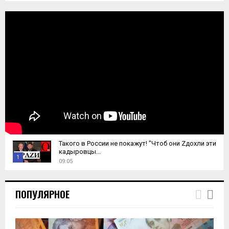
Такого в России не покажут! "Чтоб они Zдохли эти
кадыровцы...
1
09:05
T
h
ПОПУЛЯРНОЕ
u
m
b
n