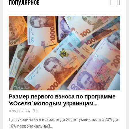
ПОПУЛЯРНОЕ
u
m
b
n
a
i
l
y
o
u
t
u
b
e
Размер первого взноса по программе
‘єОселя’ молодым украинцам...
06.11.2024
0
Для украинцев в возрасте до 26 лет уменьшили с 20% до
10% первоначальный...