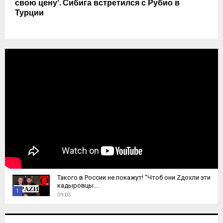
свою цену’. Сибига встретился с Рубио в
Турции
Такого в России не покажут! "Чтоб они Zдохли эти
кадыровцы...
1
09:05
T
h