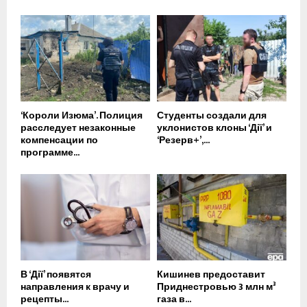
‘Короли Изюма’. Полиция
Студенты создали для
расследует незаконные
уклонистов клоны ‘Дії’ и
компенсации по
‘Резерв+’,...
программе...
В ‘Дії’ появятся
Кишинев предоставит
направления к врачу и
Приднестровью 3 млн м³
рецепты...
газа в...