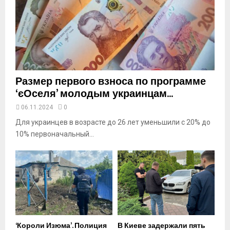
u
t
u
b
e
Размер первого взноса по программе
‘єОселя’ молодым украинцам...
06.11.2024
0
Для украинцев в возрасте до 26 лет уменьшили с 20% до
10% первоначальный...
‘Короли Изюма’. Полиция
В Киеве задержали пять