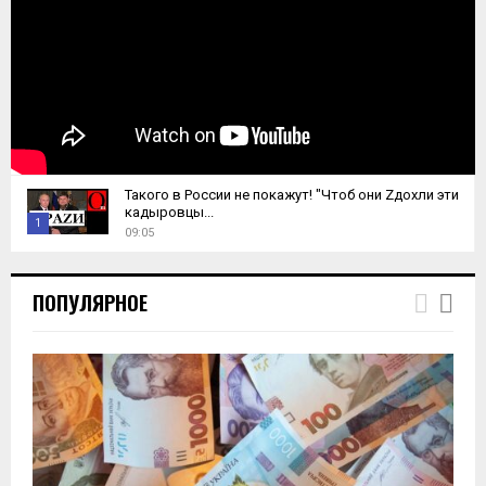
Такого в России не покажут! "Чтоб они Zдохли эти
кадыровцы...
1
09:05
T
h
ПОПУЛЯРНОЕ
u
m
b
n
a
i
l
y
o