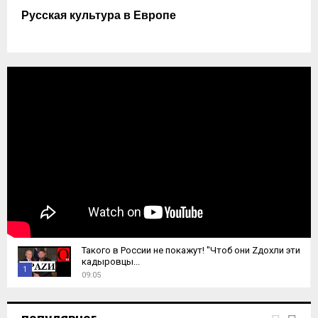
Русская культура в Европе
Такого в России не покажут! "Чтоб они Zдохли эти
кадыровцы...
1
09:05
T
h