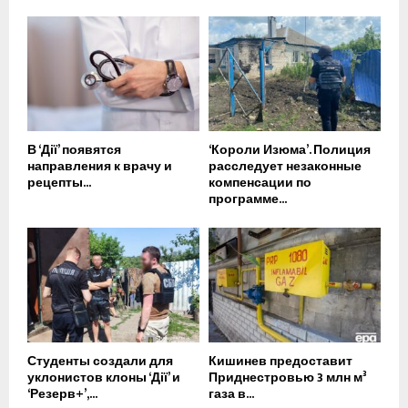
В ‘Дії’ появятся
‘Короли Изюма’. Полиция
направления к врачу и
расследует незаконные
рецепты...
компенсации по
программе...
Студенты создали для
Кишинев предоставит
уклонистов клоны ‘Дії’ и
Приднестровью 3 млн м³
‘Резерв+’,...
газа в...