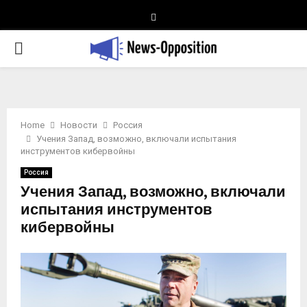
Telegram
PRIMARY
MENU
Home
Новости
Россия
Учения Запад, возможно, включали испытания
инструментов кибервойны
Россия
Учения Запад, возможно, включали
испытания инструментов
кибервойны