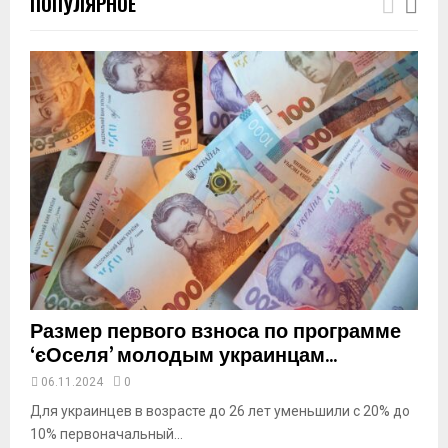
ПОПУЛЯРНОЕ
u
m
b
n
a
i
l
y
o
u
t
u
b
e
Размер первого взноса по программе
‘єОселя’ молодым украинцам...
06.11.2024
0
Для украинцев в возрасте до 26 лет уменьшили с 20% до
10% первоначальный...