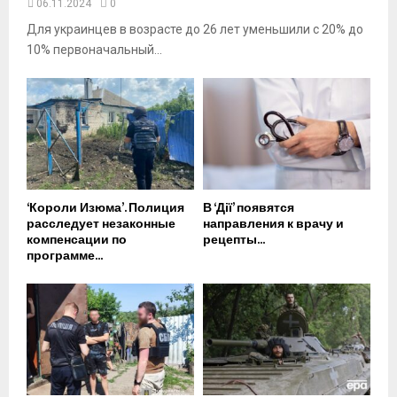
06.11.2024
0
Для украинцев в возрасте до 26 лет уменьшили с 20% до
10% первоначальный...
‘Короли Изюма’. Полиция
В ‘Дії’ появятся
расследует незаконные
направления к врачу и
компенсации по
рецепты...
программе...